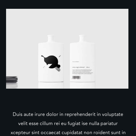
Duis aute irure dolor in reprehenderit in voluptate
velit esse cillum rei eu fugiat ise nulla pariatur
xcepteur sint occaecat cupidatat non roident sunt in